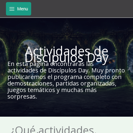
Skip
Menu
to
content
Actividades de
Discípulos Day
En esta página encontrarás las
actividades de Discípulos Day. Muy pronto
publicaremos el programa completo con
demostraciones, partidas organizadas,
juegos temáticos y muchas más
sorpresas.
¿Qué actividades