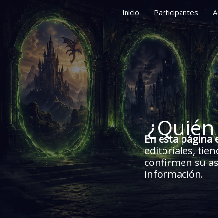
Skip
Inicio
Participantes
A
to
content
¿Quién 
En esta página 
editoriales, tie
confirmen su asi
información.