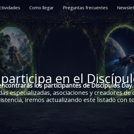
ctividades
Como llegar
Preguntas frecuentes
Newslet
participa en el Discípu
encontrarás los participantes de Discípulos Day.
ndas especializadas, asociaciones y creadores de
stencia, iremos actualizando este listado con t