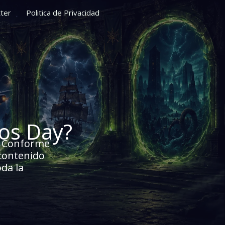
ter
Politica de Privacidad
los Day?
Conforme
 contenido
oda la